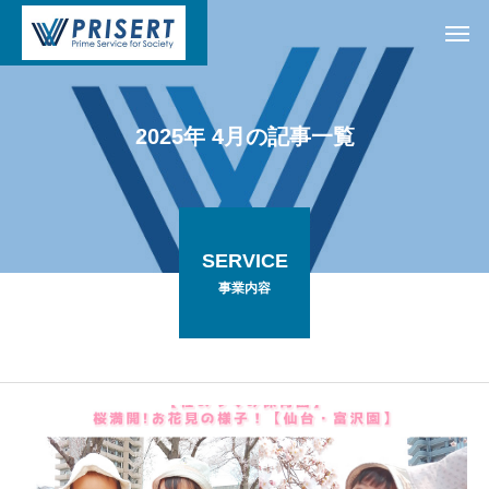
2
0
2
5
年
4
月
の
記
事
一
覧
SERVICE
事業内容