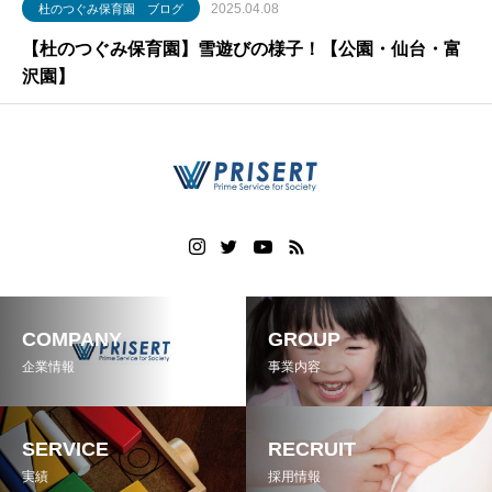
2025.04.08
杜のつぐみ保育園 ブログ
【杜のつぐみ保育園】雪遊びの様子！【公園・仙台・富
沢園】
COMPANY
GROUP
企業情報
事業内容
SERVICE
RECRUIT
実績
採用情報