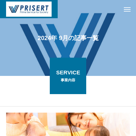
2
0
2
4
年
9
月
の
記
事
一
覧
SERVICE
事業内容