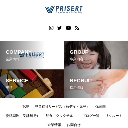
COMPANY
GROUP
企業情報
事業内容
SERVICE
RECRUIT
実績
採用情報
TOP
児童福祉サービス（放デイ・児発）
保育園
委託調理（受託厨房）
配食（クックチル）
ブログ一覧
リクルート
企業情報
お問合せ