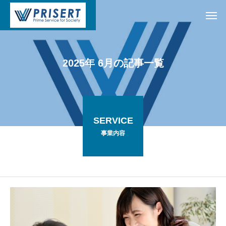
2
0
2
5
年
6
月
の
記
事
一
覧
SERVICE
事業内容