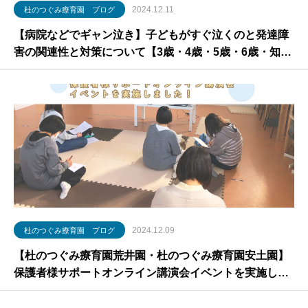
2024.12.11
杜のつぐみ療育園 ブログ
【病院などでギャン泣き】子どもがすぐ泣くのと発達障
害の関連性と対策について【3歳・4歳・5歳・6歳・知的
障害・アスペルガー】
2024.12.09
杜のつぐみ療育園 ブログ
【杜のつぐみ療育園荒井園・杜のつぐみ療育園安土園】
保護者様サポートオンライン講演会イベントを実施しま
した！【放課後等デイサービス・児童発達支援】