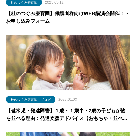
2025.05.12
杜のつぐみ療育園
【杜のつぐみ療育園】保護者様向けWEB講演会開催！・
お申し込みフォーム
2025.01.03
杜のつぐみ療育園 ブログ
【健常児・発達障害】１歳・１歳半・2歳の子どもが物
を並べる理由：発達支援アドバイス【おもちゃ・並べる
のが好き】