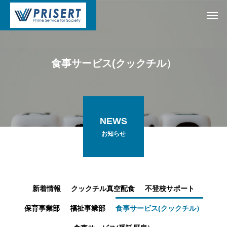
食
事
サ
ー
ビ
ス
(
ク
ッ
ク
チ
ル
）
NEWS
お知らせ
新着情報
クックチル真空配食
不登校サポート
保育事業部
福祉事業部
食事サービス(クックチル）