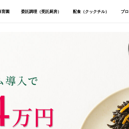
保育園
委託調理（受託厨房）
配食（クックチル）
ブロ