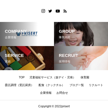
COMPANY
GROUP
企業情報
事業内容
SERVICE
RECRUIT
実績
採用情報
TOP
児童福祉サービス（放デイ・児発）
保育園
委託調理（受託厨房）
配食（クックチル）
ブログ一覧
リクルート
企業情報
お問合せ
Copyright © 2022prisert