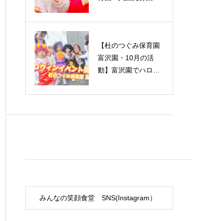
ついて 高松園・西
多賀園・富沢園
【杜のつぐみ保育園
富沢園・10月の活
動】富沢園でハロウ
ィンイベント開催！
【仙台市】
みんなの笑顔食堂 SNS(Instagram）