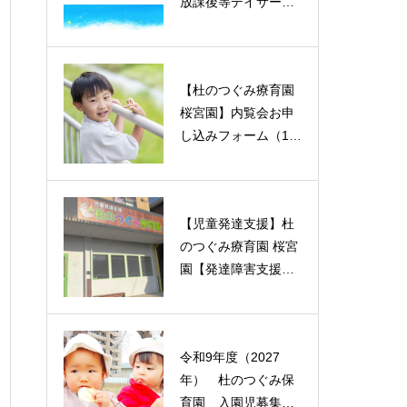
放課後等デイサービ
放課後等デイサービ
ス自己評価表等の実
ス自己評価表等の実
施結果【2026年3月
施結果【2026年3月
実施】
実施】
【杜のつぐみ療育園
【杜のつぐみ療育園
桜宮園】内覧会お申
桜宮園】内覧会お申
し込みフォーム（1/3
し込みフォーム（1/3
0.1/31.2/2）
0.1/31.2/2）
【児童発達支援】杜
【児童発達支援】杜
のつぐみ療育園 桜宮
のつぐみ療育園 桜宮
園【発達障害支援・
園【発達障害支援・
滋賀県】
滋賀県】
令和9年度（2027
年） 杜のつぐみ保
育園 入園児募集に