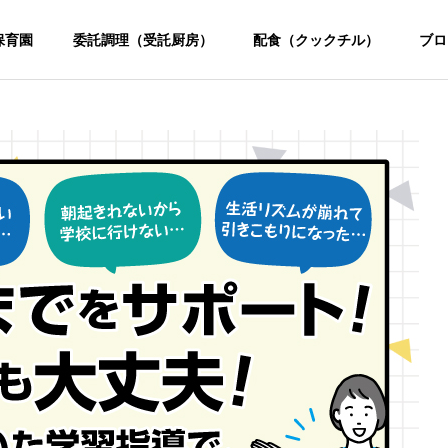
保育園
委託調理（受託厨房）
配食（クックチル）
ブロ