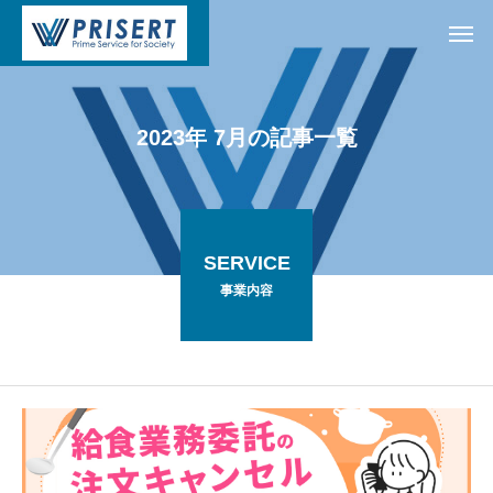
2
0
2
3
年
7
月
の
記
事
一
覧
SERVICE
事業内容