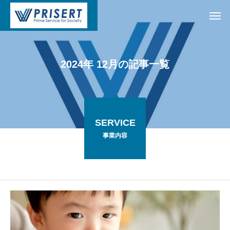
2
0
2
4
年
1
2
月
の
記
事
一
覧
SERVICE
事業内容