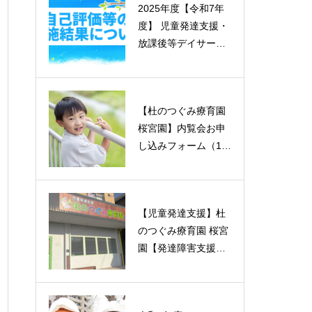
2025年度【令和7年
2025年度【令和7年
度】 児童発達支援・
度】 児童発達支援・
放課後等デイサービ
放課後等デイサービ
ス自己評価表等の実
ス自己評価表等の実
施結果【2026年3月
施結果【2026年3月
実施】
実施】
【杜のつぐみ療育園
【杜のつぐみ療育園
桜宮園】内覧会お申
桜宮園】内覧会お申
し込みフォーム（1/3
し込みフォーム（1/3
0.1/31.2/2）
0.1/31.2/2）
【児童発達支援】杜
【児童発達支援】杜
のつぐみ療育園 桜宮
のつぐみ療育園 桜宮
園【発達障害支援・
園【発達障害支援・
滋賀県】
滋賀県】