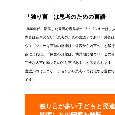
「独り言」は思考のための言語
1930年代に活躍した発達心理学者のヴィゴツキーは
内言は音声のない「思考のための言語」であり、外言は
ヴィゴツキーは言語の発達は「外言から内言へ」と移行
彼によれば、「内言の分化は、幼児期に始まり、この分
完全な内言が幼児期の独り言である」と考えられます。
言語がコミュニケーションから思考へと変化する過程で
です。
独り言が多い子どもと発達
閉症）との関連を解説