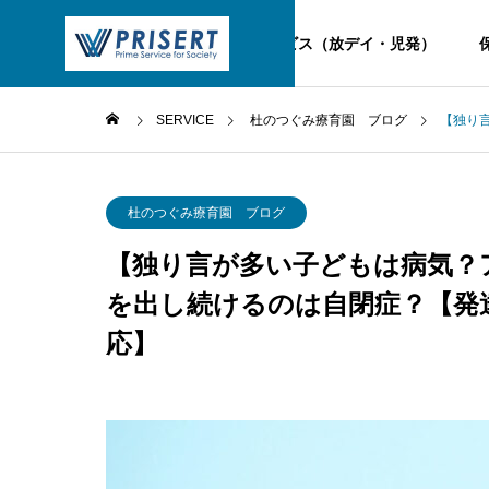
TOP
児童福祉サービス（放デイ・児発）
SERVICE
杜のつぐみ療育園 ブログ
【独り
杜のつぐみ療育園 ブログ
【独り言が多い子どもは病気？
を出し続けるのは自閉症？【発達
応】