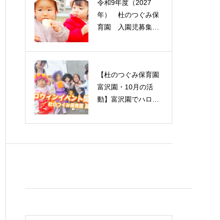
令和9年度（2027
年） 杜のつぐみ保
育園 入園児募集に
ついて 高松園・西
多賀園・富沢園
【杜のつぐみ保育園
富沢園・10月の活
動】富沢園でハロウ
ィンイベント開催！
【仙台市】