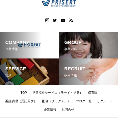
COMPANY
GROUP
企業情報
事業内容
SERVICE
RECRUIT
実績
採用情報
TOP
児童福祉サービス（放デイ・児発）
保育園
委託調理（受託厨房）
配食（クックチル）
ブログ一覧
リクルート
企業情報
お問合せ