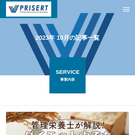
2
0
2
3
年
1
0
月
の
記
事
一
覧
SERVICE
事業内容