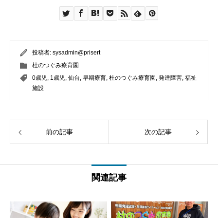
投稿者:
sysadmin@prisert
杜のつぐみ療育園
0歳児
,
1歳児
,
仙台
,
早期療育
,
杜のつぐみ療育園
,
発達障害
,
福祉
施設
前の記事
次の記事
関連記事