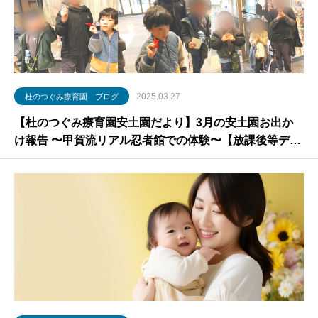
2025.03.27
杜のつぐみ療育園 ブログ
【杜のつぐみ療育園安土園だより】3月の安土園お出か
け報告 〜甲賀流リアル忍者館での体験〜【放課後等デイ
サービス・児童発達障害】