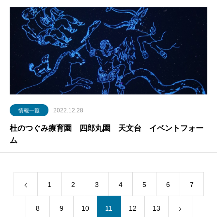
2022.12.28
情報一覧
杜のつぐみ療育園 四郎丸園 天文台 イベントフォー
ム
1
2
3
4
5
6
7
8
9
10
11
12
13