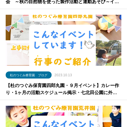
会 ～秋の自然物を使った製作活動と運動あそび～イベ
ントお申し込みフォーム
2023.10.13
杜のつぐみ療育園 ブログ
【杜のつぐみ保育園四郎丸園・９月イベント】カレー作
り・1ヶ月の活動スケジュール掲示・七北田公園に外
出・ピタゴラスイッチ遊びなど！行事のご紹介【放課後
等デイサービス・仙台市】