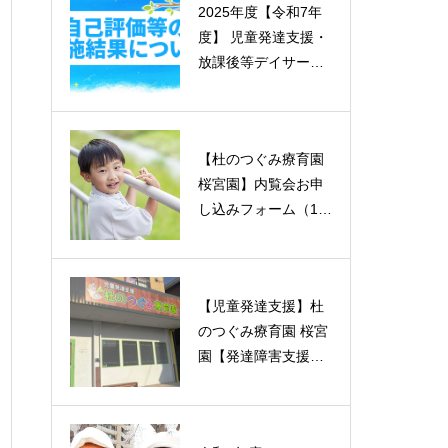
2025年度【令和7年
2025年度【令和7年
度】 児童発達支援・
度】 児童発達支援・
放課後等デイサービ
放課後等デイサービ
ス自己評価表等の実
ス自己評価表等の実
施結果【2026年3月
施結果【2026年3月
実施】
実施】
【杜のつぐみ療育園
【杜のつぐみ療育園
桜宮園】内覧会お申
桜宮園】内覧会お申
し込みフォーム（1/3
し込みフォーム（1/3
0.1/31.2/2）
0.1/31.2/2）
【児童発達支援】杜
【児童発達支援】杜
のつぐみ療育園 桜宮
のつぐみ療育園 桜宮
園【発達障害支援・
園【発達障害支援・
滋賀県】
滋賀県】