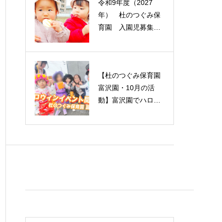
令和9年度（2027
年） 杜のつぐみ保
育園 入園児募集に
ついて 高松園・西
多賀園・富沢園
【杜のつぐみ保育園
富沢園・10月の活
動】富沢園でハロウ
ィンイベント開催！
【仙台市】