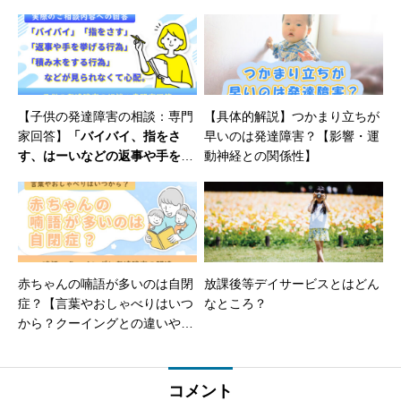
【子供の発達障害の相談：専門
【具体的解説】つかまり立ちが
家回答】
「バイバイ、指をさ
早いのは発達障害？【影響・運
す、はーいなどの返事や手を挙
動神経との関係性】
げる行為、積み木をする行為」
などが見られない。
【1歳3ヶ月
の男の子】
赤ちゃんの喃語が多いのは自閉
放課後等デイサービスとはどん
症？【言葉やおしゃべりはいつ
なところ？
から？クーイングとの違いや発
達障害との関連について】
コメント