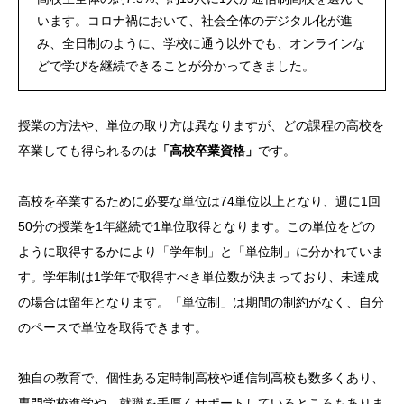
います。コロナ禍において、社会全体のデジタル化が進
み、全日制のように、学校に通う以外でも、オンラインな
どで学びを継続できることが分かってきました。
授業の方法や、単位の取り方は異なりますが、どの課程の高校を
卒業しても得られるのは
「高校卒業資格」
です。
高校を卒業するために必要な単位は74単位以上となり、週に1回
50分の授業を1年継続で1単位取得となります。この単位をどの
ように取得するかにより「学年制」と「単位制」に分かれていま
す。学年制は1学年で取得すべき単位数が決まっており、未達成
の場合は留年となります。「単位制」は期間の制約がなく、自分
のペースで単位を取得できます。
独自の教育で、個性ある定時制高校や通信制高校も数多くあり、
専門学校進学や、就職を手厚くサポートしているところもありま