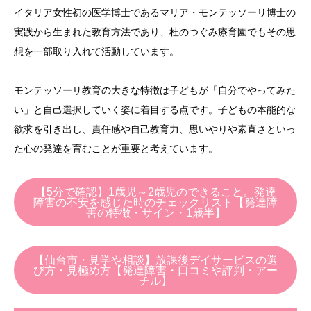
イタリア女性初の医学博士であるマリア・モンテッソーリ博士の
実践から生まれた教育方法であり、杜のつぐみ療育園でもその思
想を一部取り入れて活動しています。
モンテッソーリ教育の大きな特徴は子どもが「自分でやってみた
い」と自己選択していく姿に着目する点です。子どもの本能的な
欲求を引き出し、責任感や自己教育力、思いやりや素直さといっ
た心の発達を育むことが重要と考えています。
【5分で確認】1歳児～2歳児のできること。発達
障害の不安を感じた時のチェックリスト【発達障
害の特徴・サイン・1歳半】
【仙台市・見学や相談】放課後デイサービスの選
び方・見極め方【発達障害・口コミや評判・アー
チル】