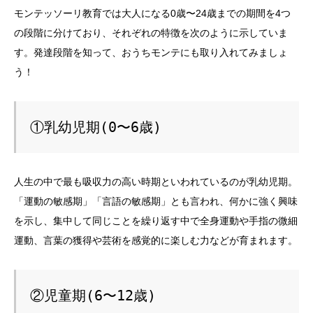
モンテッソーリ教育では大人になる0歳〜24歳までの期間を4つ
の段階に分けており、それぞれの特徴を次のように示していま
す。発達段階を知って、おうちモンテにも取り入れてみましょ
う！
①乳幼児期(0〜6歳)
人生の中で最も吸収力の高い時期といわれているのが乳幼児期。
「運動の敏感期」「言語の敏感期」とも言われ、何かに強く興味
を示し、集中して同じことを繰り返す中で全身運動や手指の微細
運動、言葉の獲得や芸術を感覚的に楽しむ力などが育まれます。
②児童期(6〜12歳)