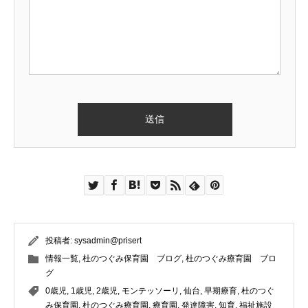
投稿者:
sysadmin@prisert
情報一覧
,
杜のつぐみ保育園 ブログ
,
杜のつぐみ療育園 ブロ
グ
TEL
お問合せ
0歳児
,
1歳児
,
2歳児
,
モンテッソーリ
,
仙台
,
早期療育
,
杜のつぐ
み保育園
,
杜のつぐみ療育園
,
療育園
,
発達障害
,
知育
,
福祉施設