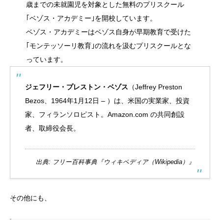
歳までの未就園児を対象とした無料のプリスクール
｢ベゾス・アカデミー｣を開校しています。
ベゾス・アカデミーはベゾス自身が早期教育で受けた
｢モンテッソーリ教育｣の流れを汲むプリスクールとな
っています。
ジェフリー・プレストン・ベゾス
（Jeffrey Preston
Bezos、
1964年
1月12日
– ）は、
米国
の
実業家
、
投資
家
、
フィランソロピスト
。
Amazon.com
の
共同創設
者
、
取締役
会長
。
出典: フリー百科事典『ウィキペディア（Wikipedia）』
その他にも、