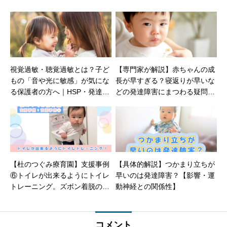
視覚過敏・聴覚過敏とは？子ど
【専門家が解説】赤ちゃんの成
もの「音や光に敏感」が気にな
長が早すぎる？寝返りが早いな
る保護者の方へ｜HSP・発達障
どの発達障害にまつわる疑問を
害との関係と支援方法も解説
徹底紹介
【杜のつぐみ療育園】支援事例
【具体的解説】つかまり立ちが
⑥トイレが出来るようにトイレ
早いのは発達障害？【影響・運
トレーニング。ズボン着脱の練
動神経との関係性】
習など【児童発達障害・放課後
等デイサービス】
コメント