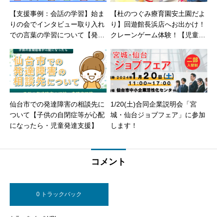
【支援事例：会話の学習】始ま
【杜のつぐみ療育園安土園だよ
りの会でインタビュー取り入れ
り】回遊館長浜店へお出かけ！
での言葉の学習について【発達
クレーンゲーム体験！【児童発
障害 問題行動 軽度知的 自立】
達障害】
仙台市での発達障害の相談先に
1/20(土)合同企業説明会「宮
ついて【子供の自閉症等が心配
城・仙台ジョブフェア」に参加
になったら・児童発達支援】
します！
コメント
0 トラックバック