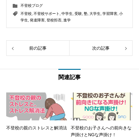
不登校ブログ
不登校
,
不登校サポート
,
中学生
,
受験
,
塾
,
大学生
,
学習障害
,
小
学生
,
発達障害
,
登校拒否
,
進学
前の記事
次の記事
関連記事
不登校の親のストレスと解消法
不登校のお子さんへの前向きな
声掛けとNGな声掛け！