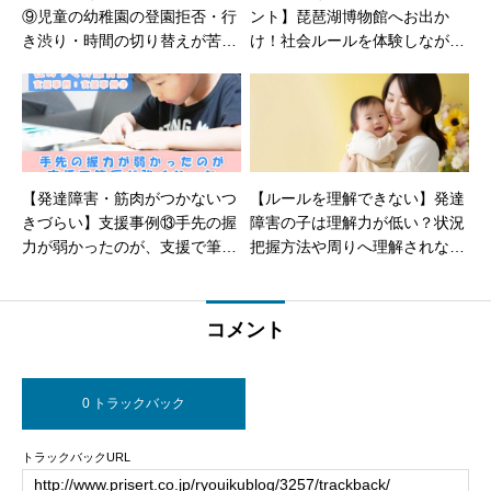
⑨児童の幼稚園の登園拒否・行
ント】琵琶湖博物館へお出か
き渋り・時間の切り替えが苦手
け！社会ルールを体験しながら
なことが解決【児童発達支援・
学ぼう！【児童発達障害】
発達障害・放課後等デイサービ
ス】
【発達障害・筋肉がつかないつ
【ルールを理解できない】発達
きづらい】支援事例⑬手先の握
障害の子は理解力が低い？状況
力が弱かったのが、支援で筆圧
把握方法や周りへ理解されない
が強くなった事例【児童発達支
場合の対処法
援・放課後等デイサービス・7
歳・男の子Sさん】
コメント
0 トラックバック
トラックバックURL