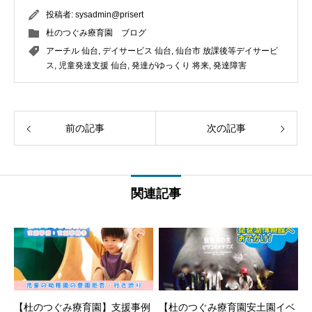
投稿者:
sysadmin@prisert
杜のつぐみ療育園 ブログ
アーチル 仙台
,
デイサービス 仙台
,
仙台市 放課後等デイサービ
ス
,
児童発達支援 仙台
,
発達がゆっくり 将来
,
発達障害
前の記事
次の記事
関連記事
【杜のつぐみ療育園】支援事例
【杜のつぐみ療育園安土園イベ