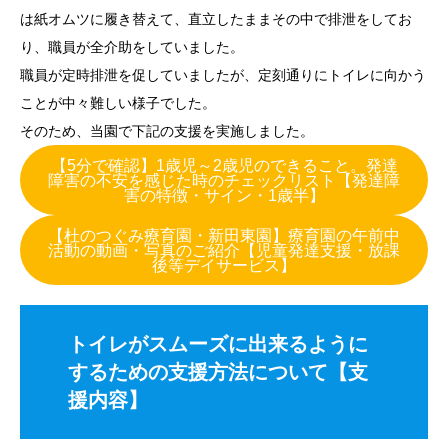
は紙オムツに履き替えて、直立したままその中で排泄をしてお
り、職員が全介助をしていました。
職員が定時排泄を促していましたが、定刻通りにトイレに向かう
ことが中々難しい様子でした。
そのため、当園で下記の支援を実施しました。
【5分で確認】1歳児～2歳児のできること。発達
障害の不安を感じた時のチェックリスト【発達障
害の特徴・サイン・1歳半】
【杜のつぐみ療育園・新田東園】療育園の午前中
活動の動画・写真のご紹介【児童発達支援・放課
後等デイサービス】
トイレがスムーズに出来るように
するための支援方法について
【支
援内容】